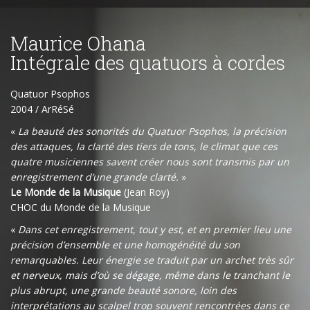
Maurice Ohana
Intégrale des quatuors à cordes
Quatuor Psophos
2004 / ArRéSé
«
La beauté des sonorités du Quatuor Psophos, la précision
des attaques, la clarté des tiers de tons, le climat que ces
quatre musiciennes savent créer nous sont transmis par un
enregistrement d’une grande clarté.
»
Le Monde de la Musique
(Jean Roy)
CHOC du Monde de la Musique
«
Dans cet enregistrement, tout y est, et en premier lieu une
précision d’ensemble et une homogénéité du son
remarquables. Leur énergie se traduit par un archet très sûr
et nerveux, mais d’où se dégage, même dans le tranchant le
plus abrupt, une grande beauté sonore, loin des
interprétations au scalpel trop souvent rencontrées dans ce