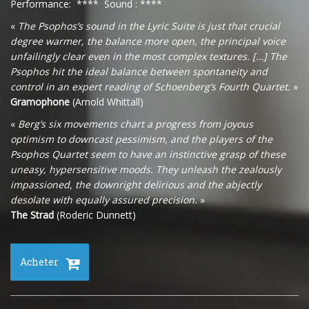
Performance: **** Sound : ****
«
The Psophos’s sound in the Lyric Suite is just that crucial
degree warmer, the balance more open, the principal voice
unfailingly clear even in the most complex textures. […] The
Psophos hit the ideal balance between spontaneity and
control in an expert reading of Schoenberg’s Fourth Quartet.
»
Gramophone
(Arnold Whittall)
«
Berg’s six movements chart a progress from joyous
optimism to downcast pessimism, and the players of the
Psophos Quartet seem to have an instinctive grasp of these
uneasy, hypersensitive moods. They unleash the zealously
impassioned, the downright delirious and the abjectly
desolate with equally assured precision.
»
The Strad
(Roderic Dunnett)
Acheter