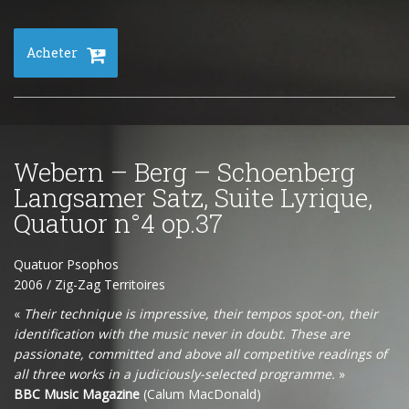
Acheter
Webern – Berg – Schoenberg
Langsamer Satz, Suite Lyrique,
Quatuor n°4 op.37
Quatuor Psophos
2006 / Zig-Zag Territoires
«
Their technique is impressive, their tempos spot-on, their
identification with the music never in doubt. These are
passionate, committed and above all competitive readings of
all three works in a judiciously-selected programme.
»
BBC Music Magazine
(Calum MacDonald)